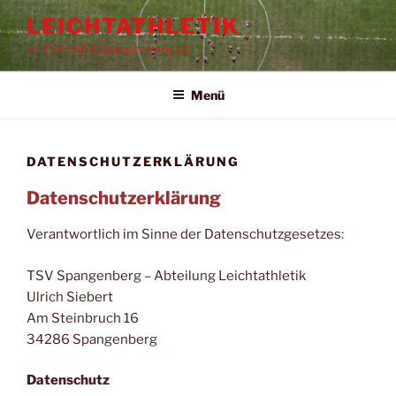
Zum
LEICHTATHLETIK
Inhalt
im TSV 1863 Spangenberg e.V.
springen
Menü
DATENSCHUTZERKLÄRUNG
Datenschutzerklärung
Verantwortlich im Sinne der Datenschutzgesetzes:
TSV Spangenberg – Abteilung Leichtathletik
Ulrich Siebert
Am Steinbruch 16
34286 Spangenberg
Datenschutz